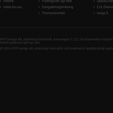
Historik
Flödesgivare, typ ABB
Uppsala ba
Jobba hos oss
Slangsättningsmätning
E18, Örebro
Thomsonöverfall
Helge Å
WSP Sverige AB, avdelning Geometrik. Arenavägen 7, 121 18 Johanneshov-Globen
fredrik.pettersson@wsp.com
© 2026 WSP Sverige AB, avdelning Geometrik. Allt material är skyddat enligt upph