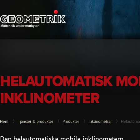
HELAUTOMATISK MO
INKLINOMETER
Hem
Tjänster & produkter
Produkter
Inklinometrar
Helautomat
Den helautomatiska mobila inklinometern