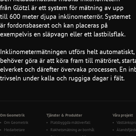
från Glötzl är ett system för mätning av upp
till 600 meter djupa inklinometerrör. Systemet
är fordonsbaserat och kan placeras på
exempelvis en släpvagn eller ett lastbilsflak.
Inklinometermätningen utförs helt automatiskt, 
behöver göra är att köra fram till mätröret, star
elverket och därefter övervaka processen. En i
trivseln under kalla och ruggiga dagar i fält.
Om Geometrik
Tjänster & Produkter
Våra projekt
Om Geometrik
Platsbyggda mätöverfall
Västlänkspr
Medarbetare
Rakhetsmätning av borrhål
Älandsfjärd