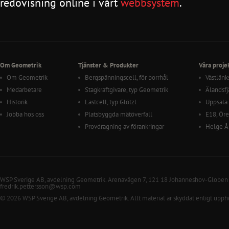
redovisning online i vårt
webbsystem
.
Om Geometrik
Tjänster & Produkter
Våra proje
Om Geometrik
Bergspänningscell, för borrhål
Västlänk
Medarbetare
Stagkraftgivare, typ Geometrik
Älandsf
Historik
Lastcell, typ Glötzl
Uppsala
Jobba hos oss
Platsbyggda mätöverfall
E18, Ör
Provdragning av förankringar
Helge Å
WSP Sverige AB, avdelning Geometrik. Arenavägen 7, 121 18 Johanneshov-Globen
fredrik.pettersson@wsp.com
© 2026 WSP Sverige AB, avdelning Geometrik. Allt material är skyddat enligt upph