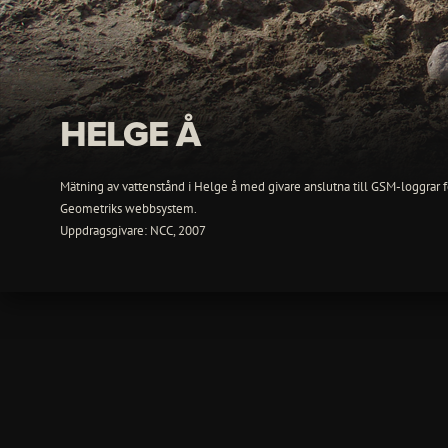
E18, Ör
Turbiditetsmätning, Göta
2
Helge Å