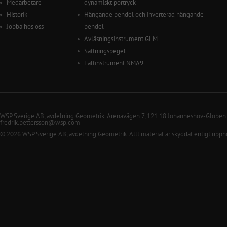
Medarbetare
dynamiskt portryck
Historik
Hängande pendel och inverterad hängande
Jobba hos oss
pendel
Avläsningsinstrument GLM
Sättningspegel
Fältinstrument NMA9
WSP Sverige AB, avdelning Geometrik. Arenavägen 7, 121 18 Johanneshov-Globen
fredrik.pettersson@wsp.com
© 2026 WSP Sverige AB, avdelning Geometrik. Allt material är skyddat enligt upph