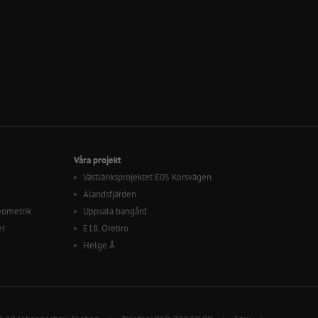
Våra projekt
Västlänksprojektet E05 Korsvägen
Älandsfjärden
eometrik
Uppsala bangård
er
E18, Örebro
Helge Å