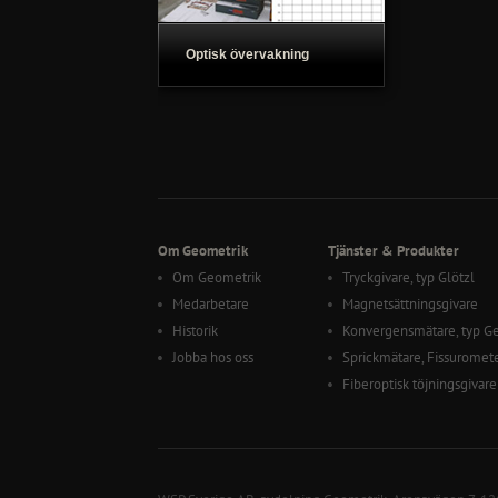
Optisk övervakning
Geometriks optiska
övervakningssystem är...
Om Geometrik
Tjänster & Produkter
Om Geometrik
Tryckgivare, typ Glötzl
Medarbetare
Magnetsättningsgivare
Historik
Konvergensmätare, typ G
Jobba hos oss
Sprickmätare, Fissuromet
Fiberoptisk töjningsgivare