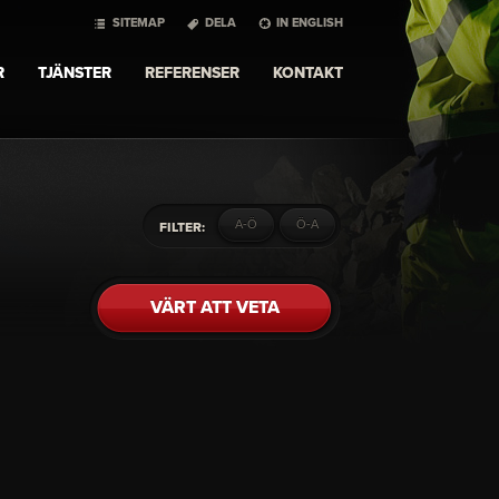
SITEMAP
DELA
IN ENGLISH
R
TJÄNSTER
REFERENSER
KONTAKT
A-Ö
Ö-A
FILTER:
VÄRT ATT VETA