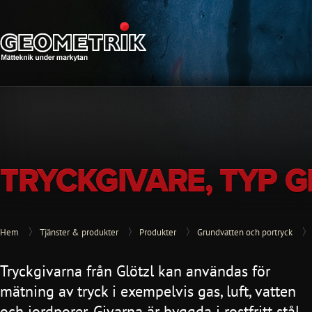
TRYCKGIVARE, TYP G
Hem
Tjänster & produkter
Produkter
Grundvatten och portryck
Tryckgivarna från Glötzl kan användas för
mätning av tryck i exempelvis gas, luft, vatten
och jordporer. Givarna är byggda i rostfritt stål