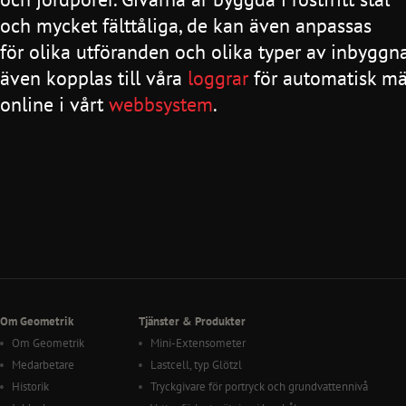
och mycket fälttåliga, de kan även anpassas
för olika utföranden och olika typer av inbyggn
även kopplas till våra
loggrar
för automatisk mä
online i vårt
webbsystem
.
Om Geometrik
Tjänster & Produkter
Om Geometrik
Mini-Extensometer
Medarbetare
Lastcell, typ Glötzl
Historik
Tryckgivare för portryck och grundvattennivå