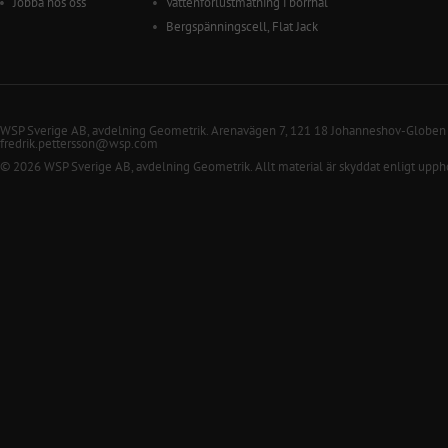
Jobba hos oss
Vattenförlustmätning i borrhål
Bergspänningscell, Flat Jack
WSP Sverige AB, avdelning Geometrik. Arenavägen 7, 121 18 Johanneshov-Globen
fredrik.pettersson@wsp.com
© 2026 WSP Sverige AB, avdelning Geometrik. Allt material är skyddat enligt upph