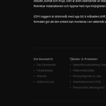
industri, klimat och miljö. Den är även oberoende av fasta
förenklar installationen och öppnar helt nya möjligheter.
GSM-loggern är
strömsnål med upp till 6 månaders drift 
formatet gör att den enkelt kan monteras i en vattentät 
Om Geometrik
Tjänster & Produkter
Om Geometrik
Vattenförlustmätning i bo
Medarbetare
Mätöverfallslåda
Historik
Portrycksgivare in-situ
Jobba hos oss
Handinstrument HMG
Pneumatisk sättningscell