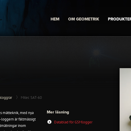
HEM
OM GEOMETRIK
PRODUKTE
aloggrar
Mitec SAT-60
Mer läsning
lös mätteknik, med nya
-loggern är fältmässigt
Datablad för GSMlogger
ältmätningar inom