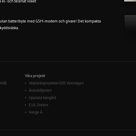
 el- och telenät vilket
utan batteribyte
med GSM-modem och givare! Det kompakta
skyddsväska.
Våra projekt
rrhål
Västlänksprojektet E05 Korsvägen
Älandsfjärden
Uppsala bangård
E18, Örebro
Helge Å