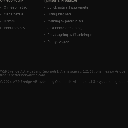
Om Geometrik
Tjänster & Produkter
Om Geometrik
Sprickmätare, Fissurometer
Medarbetare
Ultraljudsgivare
Historik
Mätning av jordrörelser
Jobba hos oss
(inklinometermätning)
Provdragning av förankringar
Portrycksspets
WSP Sverige AB, avdelning Geometrik. Arenavägen 7, 121 18 Johanneshov-Globen
fredrik.pettersson@wsp.com
© 2026 WSP Sverige AB, avdelning Geometrik. Allt material är skyddat enligt upph