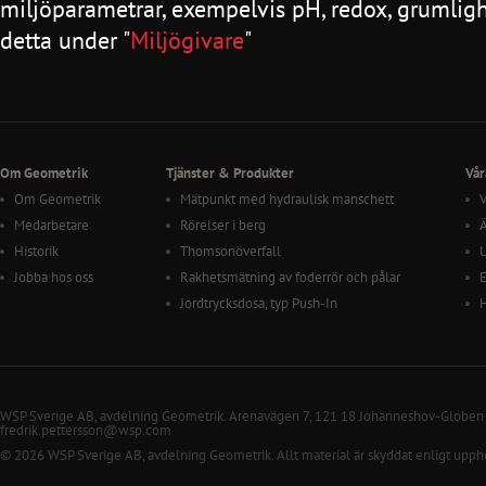
miljöparametrar, exempelvis pH, redox, grumli
detta under "
Miljögivare
"
Om Geometrik
Tjänster & Produkter
Vår
Om Geometrik
Mätpunkt med hydraulisk manschett
V
Medarbetare
Rörelser i berg
Ä
Historik
Thomsonöverfall
U
Jobba hos oss
Rakhetsmätning av foderrör och pålar
E
Jordtrycksdosa, typ Push-In
WSP Sverige AB, avdelning Geometrik. Arenavägen 7, 121 18 Johanneshov-Globen
fredrik.pettersson@wsp.com
© 2026 WSP Sverige AB, avdelning Geometrik. Allt material är skyddat enligt upph