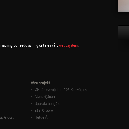
mätning och redovisning online i vårt
webbsystem
.
Våra projekt
Västlänksprojektet E05 Korsvägen
Älandsfjärden
Uppsala bangård
E18, Örebro
yp Glötzl
Helge Å