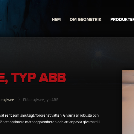
HEM
OM GEOMETRIK
PRODUKTE
, TYP ABB
desgivare
Flödesgivare, typ ABB
väl rent som smutsigt/förorenat vatten. Givarna är robusta och
 för att optimera mätnoggrannheten och att anpassa givarna till