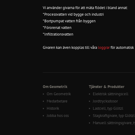
Vi använder givarna för att mäta flödet i bland annat:
*Processvatten vid bygge och industri
*Bortpumpat vatten från byggen
*Förorenat vatten
*Infiltrationsvatten
Givaren kan även kopplas till våra
loggrar
för automatisk 
Om Geometrik
Tjänster & Produkter
Om Geometrik
Elektrisk sättningscell
Medarbetare
Jordtrycksdosor
Historik
Lastcell, typ Glötzl
Jobba hos oss
Stagkraftgivare, typ Glötzl
Manuell sättningsgivare, t