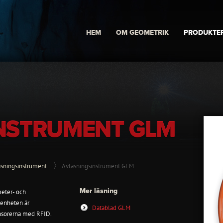
HEM
OM GEOMETRIK
PRODUKTE
NSTRUMENT GLM
äsningsinstrument
Avläsningsinstrument GLM
Mer läsning
meter- och
senheten är
Datablad GLM
ensorerna med RFID.