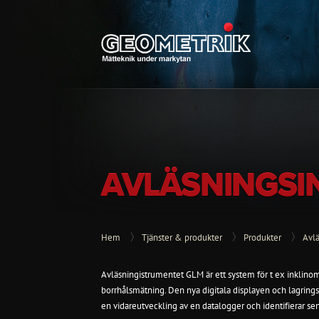
AVLÄSNINGSI
Hem
Tjänster & produkter
Produkter
Avl
Avläsningistrumentet GLM är ett system för t ex inklino
borrhålsmätning. Den nya
digitala displayen
och
lagring
en
vidareutveckling av
en datalogger och identifierar s