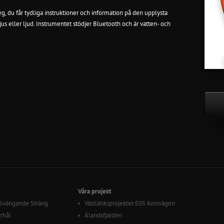
, du får tydliga instruktioner och information på den upplysta
jus eller ljud. Instrumentet stödjer Bluetooth och är vatten- och
Våra projekt
 Svängande Sträng
Västlänksprojektet E05 Korsvägen
rrhål
Älandsfjärden