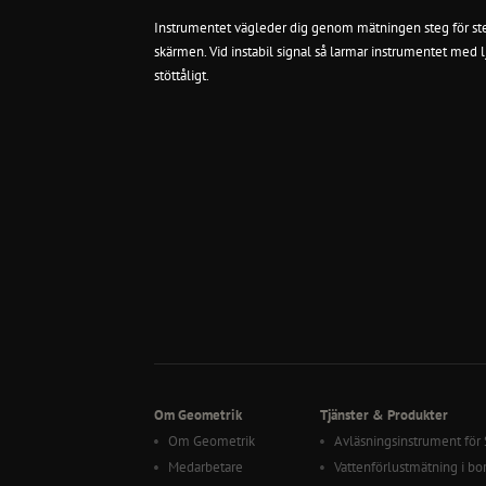
Instrumentet vägleder dig genom mätningen steg för steg
skärmen. Vid instabil signal så larmar instrumentet med l
stöttåligt.
Om Geometrik
Tjänster & Produkter
Om Geometrik
Avläsningsinstrument för
Medarbetare
Vattenförlustmätning i bo