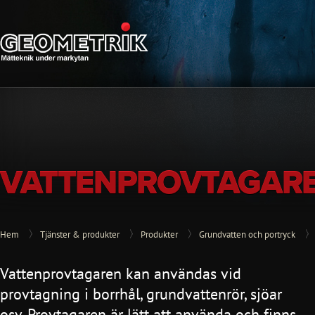
VATTENPROVTAGAR
Hem
Tjänster & produkter
Produkter
Grundvatten och portryck
Vattenprovtagaren kan användas vid
provtagning i borrhål, grundvattenrör, sjöar
osv. Provtagaren är lätt att använda och finns