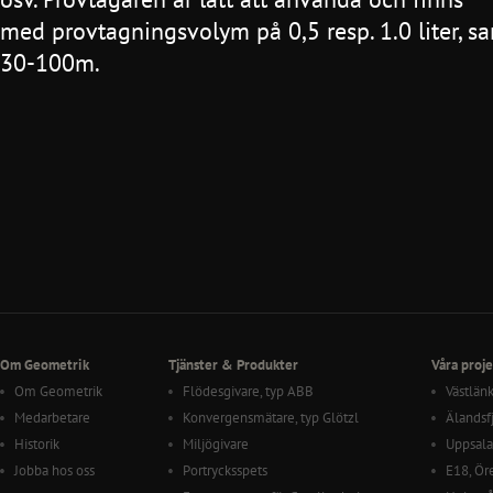
med provtagningsvolym på 0,5 resp. 1.0 liter, s
30-100m.
Om Geometrik
Tjänster & Produkter
Våra proje
Om Geometrik
Flödesgivare, typ ABB
Västlän
Medarbetare
Konvergensmätare, typ Glötzl
Älandsf
Historik
Miljögivare
Uppsala
Jobba hos oss
Portrycksspets
E18, Ör