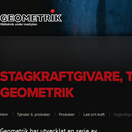
STAGKRAFTGIVARE, 
GEOMETRIK
Hem
Tjänster & produkter
Produkter
Last och kraft
Stagkraftgi
Geometrik har utvecklat en serie av