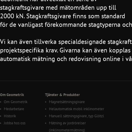
stagkraftsgivare med mätområden upp till
2000 kN. Stagkraftsgivare finns som standard
för de vanligast förekommande stagtyperna och 
Vi kan även tillverka specialdesignade stagkraft
projektspecifika krav. Givarna kan även kopplas 
automatisk mätning och redovisning online i v
Om Geometrik
Tjänster & Produkter
Om Geometrik
Magnetsättningsgivare
Medarbetare
Helautomatisk mobil inklinometer
Historik
Manuell sättningsgivare, typ Glötzl
Jobba hos oss
Mätning av jordrörelser
(inklinometermätning)